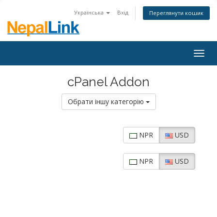
Українська
Вхід
Переглянути кошик
Togg
navig
cPanel Addon
Обрати іншу категорію
NPR
USD
NPR
USD