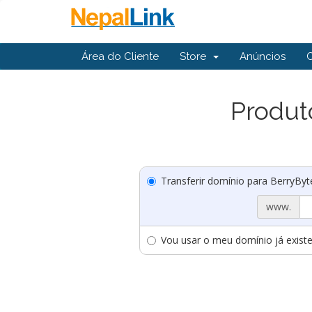
Área do Cliente
Store
Anúncios
Produt
Transferir domínio para BerryBy
www.
Vou usar o meu domínio já existe