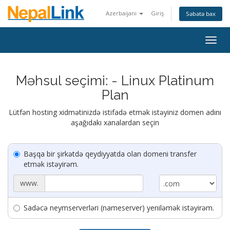
Azerbaijani
Giriş
Səbətə bax
Togg
navig
Məhsul seçimi: - Linux Platinum
Plan
Lütfən hosting xidmətinizdə istifadə etmək istəyiniz domen adını
aşağıdakı xanalardan seçin
Başqa bir şirkətdə qeydiyyatda olan domeni transfer
etmək istəyirəm.
www.
Sadəcə neymserverləri (nameserver) yeniləmək istəyirəm.